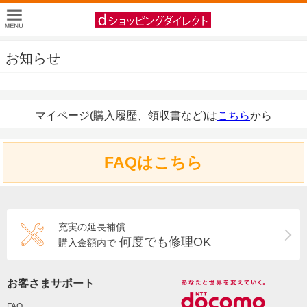
お知らせ
マイページ(購入履歴、領収書など)は
こちら
から
FAQはこちら
充実の延長補償
何度でも修理OK
購入金額内で
お客さまサポート
FAQ