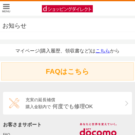
お知らせ
マイページ(購入履歴、領収書など)は
こちら
から
FAQはこちら
充実の延長補償
何度でも修理OK
購入金額内で
お客さまサポート
FAQ