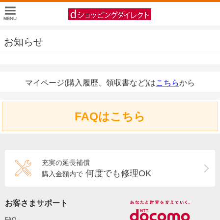
お知らせ
マイページ(購入履歴、領収書など)は
こちら
から
FAQはこちら
充実の延長補償
何度でも修理OK
購入金額内で
お客さまサポート
FAQ