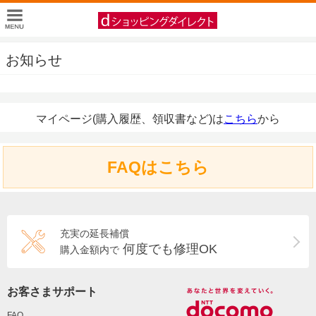
お知らせ
マイページ(購入履歴、領収書など)は
こちら
から
FAQはこちら
充実の延長補償
何度でも修理OK
購入金額内で
お客さまサポート
FAQ