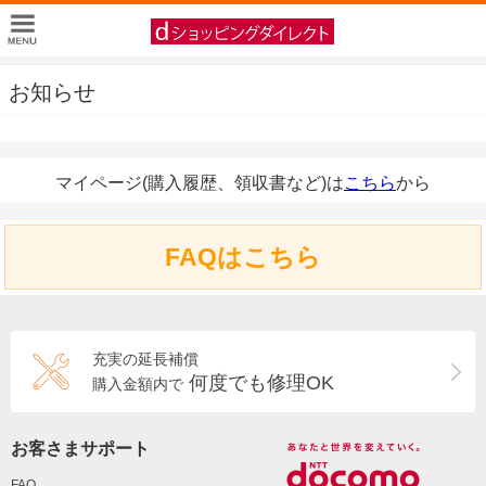
お知らせ
マイページ(購入履歴、領収書など)は
こちら
から
FAQはこちら
充実の延長補償
何度でも修理OK
購入金額内で
お客さまサポート
FAQ