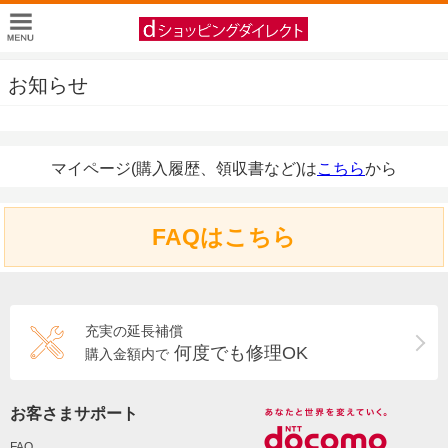
お知らせ
マイページ(購入履歴、領収書など)は
こちら
から
FAQはこちら
充実の延長補償
何度でも修理OK
購入金額内で
お客さまサポート
FAQ