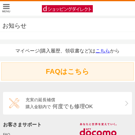
お知らせ
マイページ(購入履歴、領収書など)は
こちら
から
FAQはこちら
充実の延長補償
何度でも修理OK
購入金額内で
お客さまサポート
FAQ