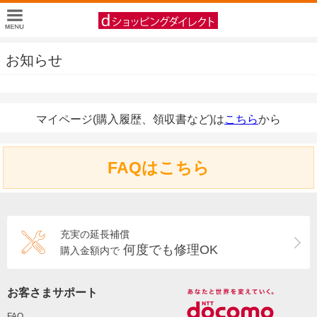
お知らせ
マイページ(購入履歴、領収書など)は
こちら
から
FAQはこちら
充実の延長補償
何度でも修理OK
購入金額内で
お客さまサポート
FAQ