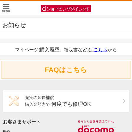
お知らせ
マイページ(購入履歴、領収書など)は
こちら
から
FAQはこちら
充実の延長補償
何度でも修理OK
購入金額内で
お客さまサポート
FAQ