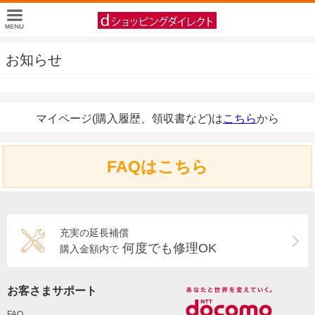
お知らせ
マイページ(購入履歴、領収書など)は
こちら
から
FAQはこちら
充実の延長補償
何度でも修理OK
購入金額内で
お客さまサポート
FAQ