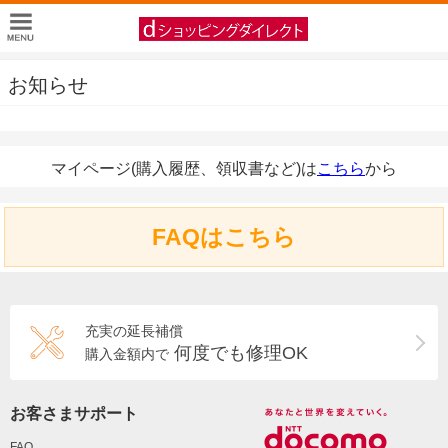
お知らせ
マイページ(購入履歴、領収書など)は
こちら
から
FAQはこちら
充実の延長補償
何度でも修理OK
購入金額内で
お客さまサポート
FAQ