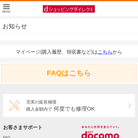
お知らせ
マイページ(購入履歴、領収書など)は
こちら
から
FAQはこちら
充実の延長補償
何度でも修理OK
購入金額内で
お客さまサポート
FAQ