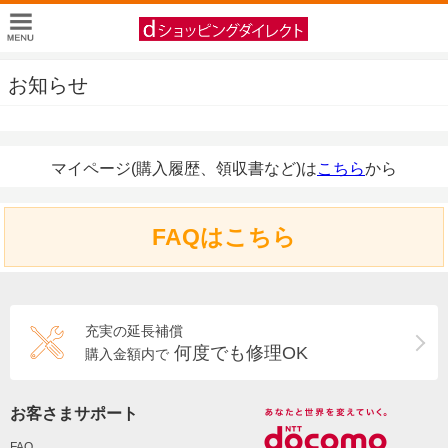
お知らせ
マイページ(購入履歴、領収書など)は
こちら
から
FAQはこちら
充実の延長補償
何度でも修理OK
購入金額内で
お客さまサポート
FAQ