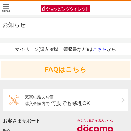
お知らせ
マイページ(購入履歴、領収書など)は
こちら
から
FAQはこちら
充実の延長補償
何度でも修理OK
購入金額内で
お客さまサポート
FAQ