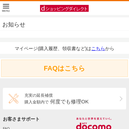
お知らせ
マイページ(購入履歴、領収書など)は
こちら
から
FAQはこちら
充実の延長補償
何度でも修理OK
購入金額内で
お客さまサポート
FAQ