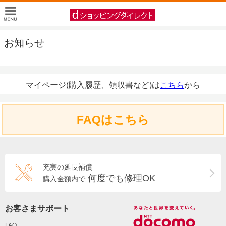
お知らせ
マイページ(購入履歴、領収書など)は
こちら
から
FAQはこちら
充実の延長補償
何度でも修理OK
購入金額内で
お客さまサポート
FAQ