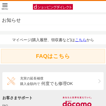
お知らせ
マイページ(購入履歴、領収書など)は
こちら
から
FAQはこちら
充実の延長補償
何度でも修理OK
購入金額内で
お客さまサポート
FAQ