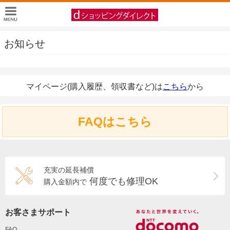
お知らせ
マイページ(購入履歴、領収書など)は
こちら
から
FAQはこちら
充実の延長補償
何度でも修理OK
購入金額内で
お客さまサポート
FAQ