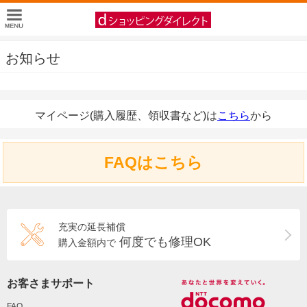
お知らせ
マイページ(購入履歴、領収書など)は
こちら
から
FAQはこちら
充実の延長補償
何度でも修理OK
購入金額内で
お客さまサポート
FAQ