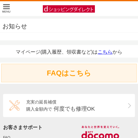
お知らせ
マイページ(購入履歴、領収書など)は
こちら
から
FAQはこちら
充実の延長補償
何度でも修理OK
購入金額内で
お客さまサポート
FAQ