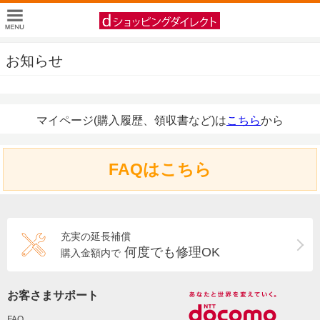
お知らせ
マイページ(購入履歴、領収書など)は
こちら
から
FAQはこちら
充実の延長補償
何度でも修理OK
購入金額内で
お客さまサポート
FAQ