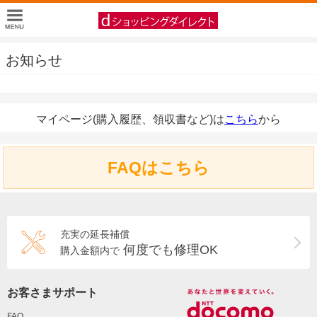
お知らせ
マイページ(購入履歴、領収書など)は
こちら
から
FAQはこちら
充実の延長補償
何度でも修理OK
購入金額内で
お客さまサポート
FAQ