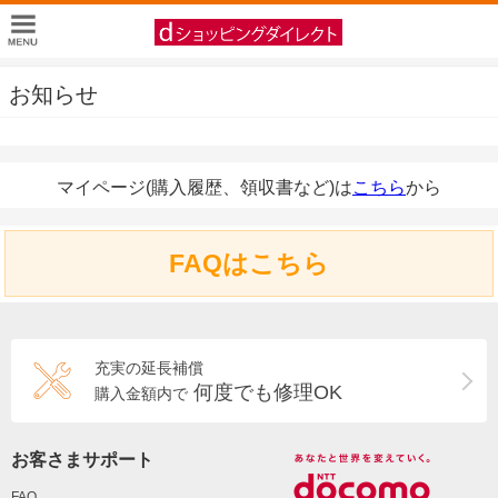
お知らせ
マイページ(購入履歴、領収書など)は
こちら
から
FAQはこちら
充実の延長補償
何度でも修理OK
購入金額内で
お客さまサポート
FAQ