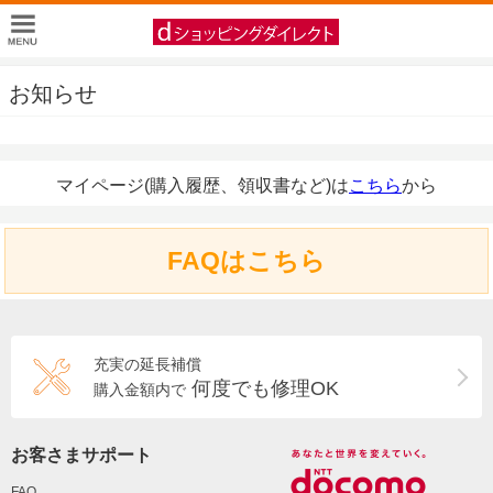
お知らせ
マイページ(購入履歴、領収書など)は
こちら
から
FAQはこちら
充実の延長補償
何度でも修理OK
購入金額内で
お客さまサポート
FAQ