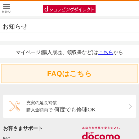
お知らせ
マイページ(購入履歴、領収書など)は
こちら
から
FAQはこちら
充実の延長補償
何度でも修理OK
購入金額内で
お客さまサポート
FAQ