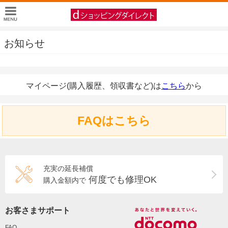
お知らせ
マイページ(購入履歴、領収書など)は
こちら
から
FAQはこちら
充実の延長補償
何度でも修理OK
購入金額内で
お客さまサポート
FAQ