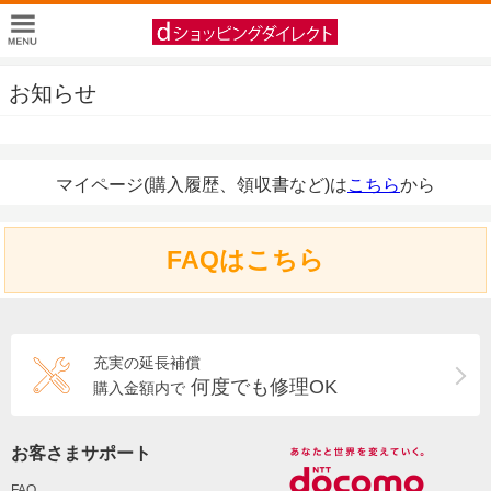
お知らせ
マイページ(購入履歴、領収書など)は
こちら
から
FAQはこちら
充実の延長補償
何度でも修理OK
購入金額内で
お客さまサポート
FAQ