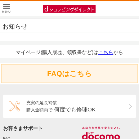
お知らせ
マイページ(購入履歴、領収書など)は
こちら
から
FAQはこちら
充実の延長補償
何度でも修理OK
購入金額内で
お客さまサポート
FAQ