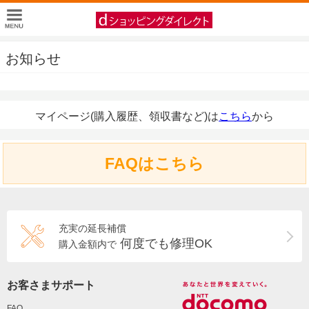
お知らせ
マイページ(購入履歴、領収書など)は
こちら
から
FAQはこちら
充実の延長補償
何度でも修理OK
購入金額内で
お客さまサポート
FAQ