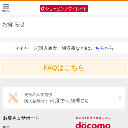
お知らせ
マイページ(購入履歴、領収書など)は
こちら
から
FAQはこちら
充実の延長補償
何度でも修理OK
購入金額内で
お客さまサポート
FAQ