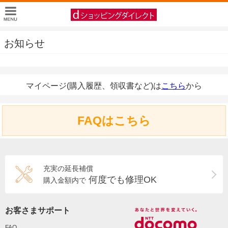
お知らせ
マイページ(購入履歴、領収書など)は
こちら
から
FAQはこちら
充実の延長補償
何度でも修理OK
購入金額内で
お客さまサポート
FAQ