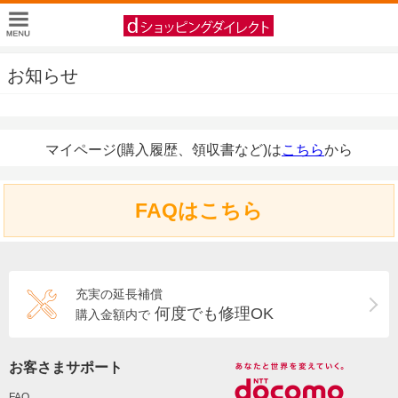
お知らせ
マイページ(購入履歴、領収書など)は
こちら
から
FAQはこちら
充実の延長補償
何度でも修理OK
購入金額内で
お客さまサポート
FAQ