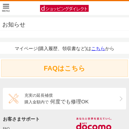
お知らせ
マイページ(購入履歴、領収書など)は
こちら
から
FAQはこちら
充実の延長補償
何度でも修理OK
購入金額内で
お客さまサポート
FAQ