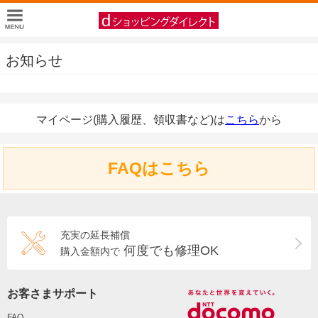
お知らせ
マイページ(購入履歴、領収書など)は
こちら
から
FAQはこちら
充実の延長補償
何度でも修理OK
購入金額内で
お客さまサポート
FAQ