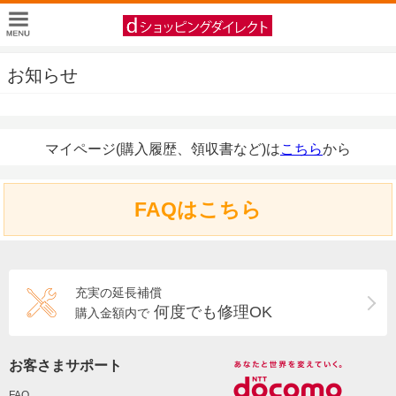
お知らせ
マイページ(購入履歴、領収書など)は
こちら
から
FAQはこちら
充実の延長補償
何度でも修理OK
購入金額内で
お客さまサポート
FAQ