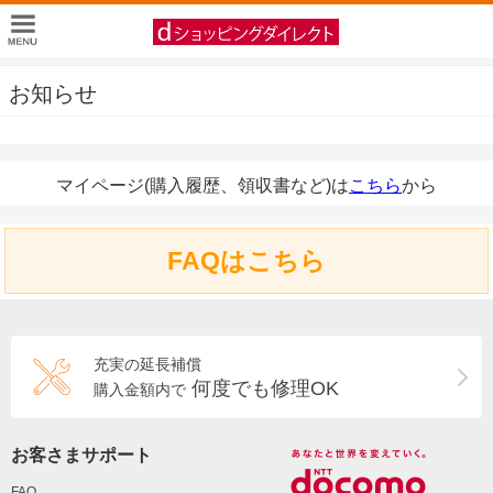
お知らせ
マイページ(購入履歴、領収書など)は
こちら
から
FAQはこちら
充実の延長補償
何度でも修理OK
購入金額内で
お客さまサポート
FAQ