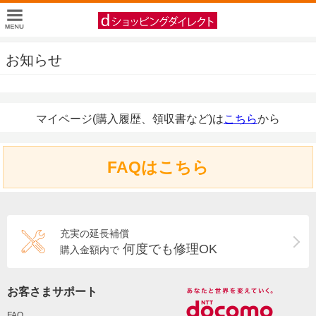
お知らせ
マイページ(購入履歴、領収書など)は
こちら
から
FAQはこちら
充実の延長補償
何度でも修理OK
購入金額内で
お客さまサポート
FAQ