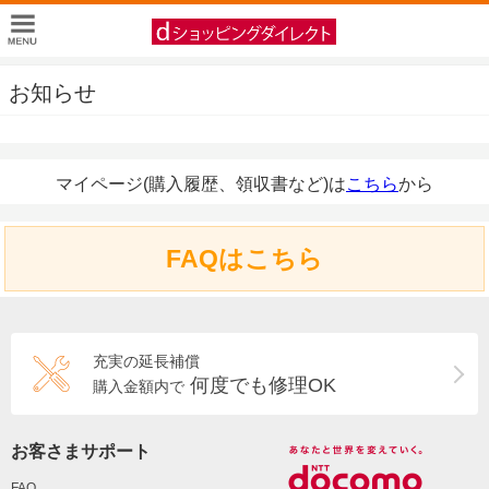
お知らせ
マイページ(購入履歴、領収書など)は
こちら
から
FAQはこちら
充実の延長補償
何度でも修理OK
購入金額内で
お客さまサポート
FAQ