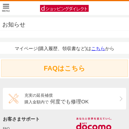
お知らせ
マイページ(購入履歴、領収書など)は
こちら
から
FAQはこちら
充実の延長補償
何度でも修理OK
購入金額内で
お客さまサポート
FAQ