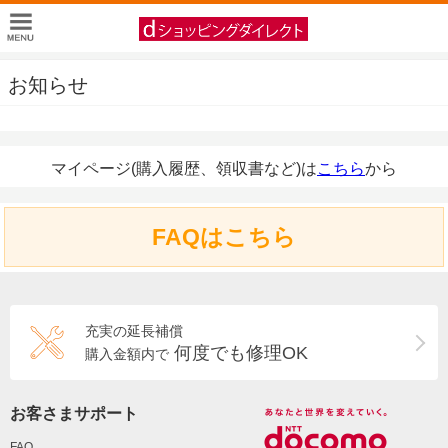
お知らせ
マイページ(購入履歴、領収書など)は
こちら
から
FAQはこちら
充実の延長補償
何度でも修理OK
購入金額内で
お客さまサポート
FAQ