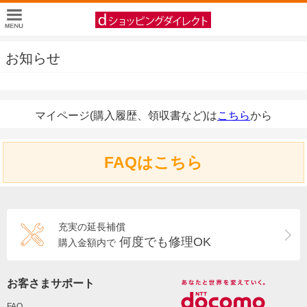
お知らせ
マイページ(購入履歴、領収書など)は
こちら
から
FAQはこちら
充実の延長補償
何度でも修理OK
購入金額内で
お客さまサポート
FAQ