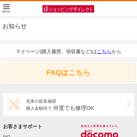
お知らせ
マイページ(購入履歴、領収書など)は
こちら
から
FAQはこちら
充実の延長補償
何度でも修理OK
購入金額内で
お客さまサポート
FAQ