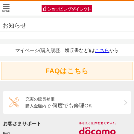
お知らせ
マイページ(購入履歴、領収書など)は
こちら
から
FAQはこちら
充実の延長補償
何度でも修理OK
購入金額内で
お客さまサポート
FAQ