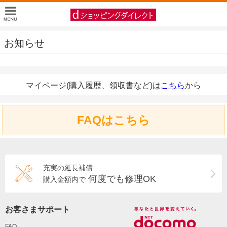
お知らせ
マイページ(購入履歴、領収書など)は
こちら
から
FAQはこちら
充実の延長補償
何度でも修理OK
購入金額内で
お客さまサポート
FAQ