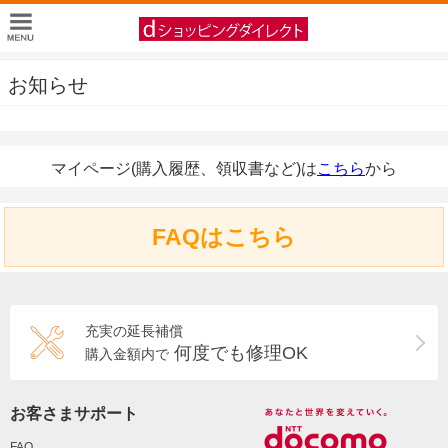
お知らせ
マイページ(購入履歴、領収書など)は
こちら
から
FAQはこちら
充実の延長補償
何度でも修理OK
購入金額内で
お客さまサポート
FAQ