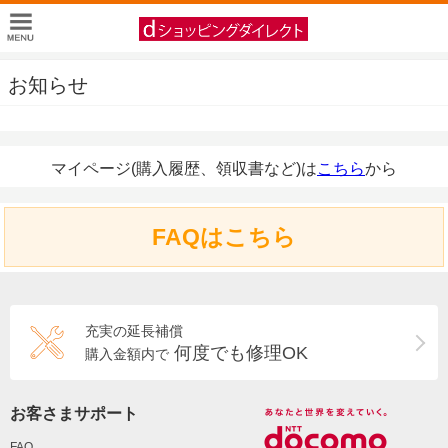
お知らせ
マイページ(購入履歴、領収書など)は
こちら
から
FAQはこちら
充実の延長補償
何度でも修理OK
購入金額内で
お客さまサポート
FAQ