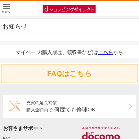
お知らせ
マイページ(購入履歴、領収書など)は
こちら
から
FAQはこちら
充実の延長補償
何度でも修理OK
購入金額内で
お客さまサポート
FAQ