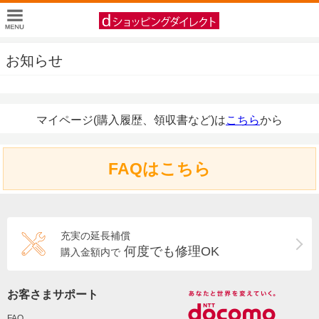
お知らせ
マイページ(購入履歴、領収書など)は
こちら
から
FAQはこちら
充実の延長補償
何度でも修理OK
購入金額内で
お客さまサポート
FAQ