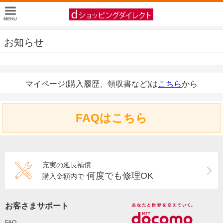
お知らせ
マイページ(購入履歴、領収書など)は
こちら
から
FAQはこちら
充実の延長補償
何度でも修理OK
購入金額内で
お客さまサポート
FAQ