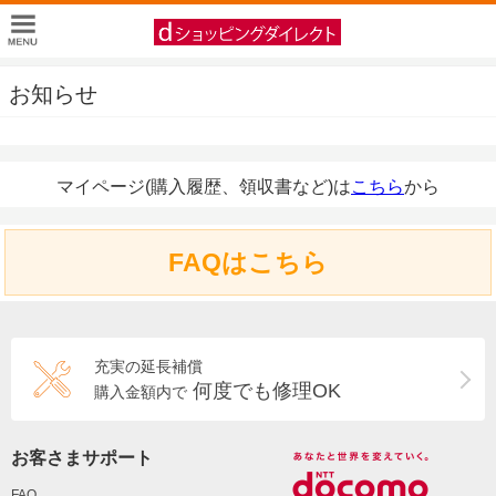
お知らせ
マイページ(購入履歴、領収書など)は
こちら
から
FAQはこちら
充実の延長補償
何度でも修理OK
購入金額内で
お客さまサポート
FAQ